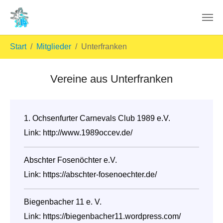
Skip to main content
You are here:
Start
Mitglieder
Unterfranken
Vereine aus Unterfranken
1. Ochsenfurter Carnevals Club 1989 e.V.
Link:
http://www.1989occev.de/
Abschter Fosenöchter e.V.
Link:
https://abschter-fosenoechter.de/
Biegenbacher 11 e. V.
Link:
https://biegenbacher11.wordpress.com/