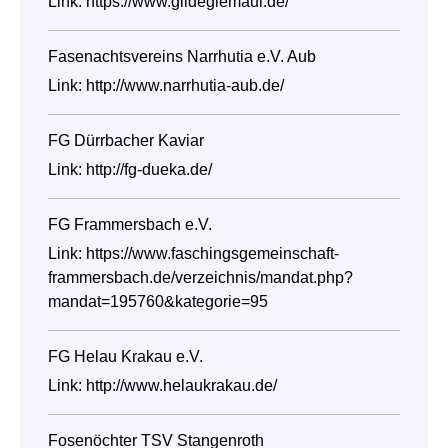
Link:
https://www.gildegiemaul.de/
Fasenachtsvereins Narrhutia e.V. Aub
Link:
http://www.narrhutia-aub.de/
FG Dürrbacher Kaviar
Link:
http://fg-dueka.de/
FG Frammersbach e.V.
Link:
https://www.faschingsgemeinschaft-
frammersbach.de/verzeichnis/mandat.php?
mandat=195760&kategorie=95
FG Helau Krakau e.V.
Link:
http://www.helaukrakau.de/
Fosenöchter TSV Stangenroth