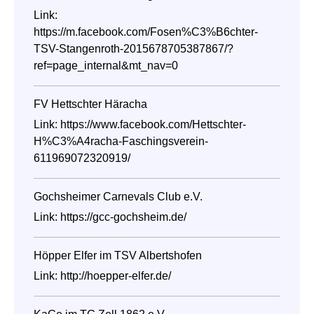
Link:
https://m.facebook.com/Fosen%C3%B6chter-
TSV-Stangenroth-2015678705387867/?
ref=page_internal&mt_nav=0
FV Hettschter Häracha
Link:
https://www.facebook.com/Hettschter-
H%C3%A4racha-Faschingsverein-
611969072320919/
Gochsheimer Carnevals Club e.V.
Link:
https://gcc-gochsheim.de/
Höpper Elfer im TSV Albertshofen
Link:
http://hoepper-elfer.de/