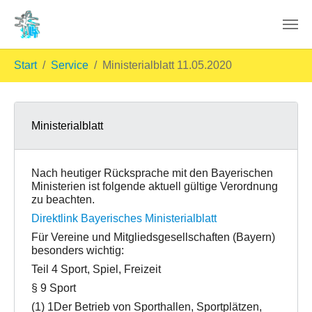
Skip to main content
You are here:
Start
Service
Ministerialblatt 11.05.2020
Ministerialblatt
Nach heutiger Rücksprache mit den Bayerischen
Ministerien ist folgende aktuell gültige Verordnung
zu beachten.
Direktlink
Bayerisches Ministerialblatt
Für Vereine und Mitgliedsgesellschaften (Bayern)
besonders wichtig:
Teil 4 Sport, Spiel, Freizeit
§ 9 Sport
(1) 1Der Betrieb von Sporthallen, Sportplätzen,