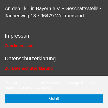
An den LkT in Bayern e.V. • Geschäftsstelle •
Tannenweg 18 • 96479 Weitramsdorf
Impressum
Zum Impressum
Datenschutzerklärung
Zur Datenschutzerklärung
This website uses cookies to ensure you get the best
experience on our website.
Copyright by LkT-Bayern e. V.
Got it!